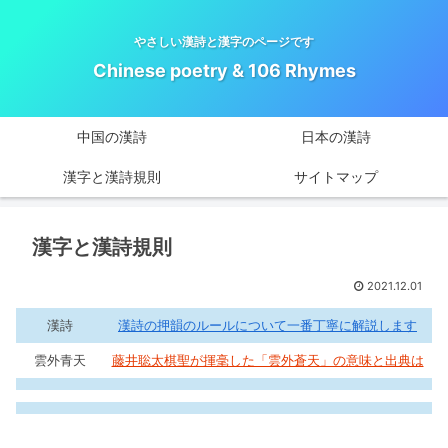
やさしい漢詩と漢字のページです
Chinese poetry & 106 Rhymes
中国の漢詩
日本の漢詩
漢字と漢詩規則
サイトマップ
漢字と漢詩規則
2021.12.01
漢詩
漢詩の押韻のルールについて一番丁寧に解説します
雲外青天
藤井聡太棋聖が揮毫した「雲外蒼天」の意味と出典は