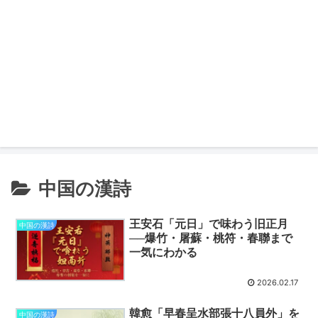
中国の漢詩
王安石「元日」で味わう旧正月
中国の漢詩
──爆竹・屠蘇・桃符・春聯まで
一気にわかる
2026.02.17
韓愈「早春呈水部張十八員外」を
中国の漢詩