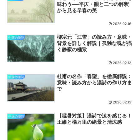
味わう──平仄・韻と二つの解釈
から見る早春の美
2026.02.16
柳宗元「江雪」の読み方・意味・
中国の漢詩
背景を詳しく解説｜孤独な魂が描
く静寂の極致
2026.02.13
杜甫の名作「春望」を徹底解説：
中国の漢詩
意味・読み方から漢詩の作り方ま
で
2026.02.13
【猛暑対策】漢詩で涼を感じる！
中国の漢詩
王維と楊万里の絶景と清涼感