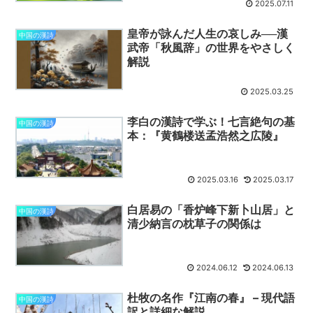
2025.07.11
皇帝が詠んだ人生の哀しみ──漢
中国の漢詩
武帝「秋風辞」の世界をやさしく
解説
2025.03.25
李白の漢詩で学ぶ！七言絶句の基
中国の漢詩
本：『黄鶴楼送孟浩然之広陵』
2025.03.16
2025.03.17
白居易の「香炉峰下新卜山居」と
中国の漢詩
清少納言の枕草子の関係は
2024.06.12
2024.06.13
杜牧の名作『江南の春』 – 現代語
中国の漢詩
訳と詳細な解説