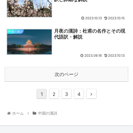
2023.10.13
2023.10.15
月夜の漢詩：杜甫の名作とその現
中国の漢詩
代語訳・解説
2023.09.16
2023.10.13
次のページ
1
2
3
4
ホーム
中国の漢詩