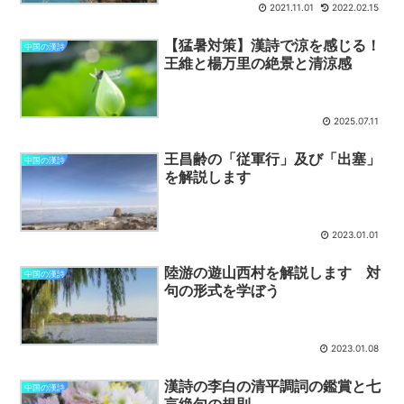
2021.11.01
2022.02.15
【猛暑対策】漢詩で涼を感じる！
中国の漢詩
王維と楊万里の絶景と清涼感
2025.07.11
王昌齢の「従軍行」及び「出塞」
中国の漢詩
を解説します
2023.01.01
陸游の遊山西村を解説します 対
中国の漢詩
句の形式を学ぼう
2023.01.08
漢詩の李白の清平調詞の鑑賞と七
中国の漢詩
言絶句の規則