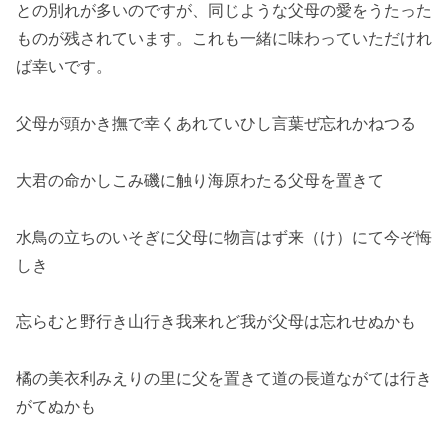
との別れが多いのですが、同じような父母の愛をうたった
ものが残されています。これも一緒に味わっていただけれ
ば幸いです。
父母が頭かき撫で幸くあれていひし言葉ぜ忘れかねつる
大君の命かしこみ磯に触り海原わたる父母を置きて
水鳥の立ちのいそぎに父母に物言はず来（け）にて今ぞ悔
しき
忘らむと野行き山行き我来れど我が父母は忘れせぬかも
橘の美衣利みえりの里に父を置きて道の長道ながては行き
がてぬかも