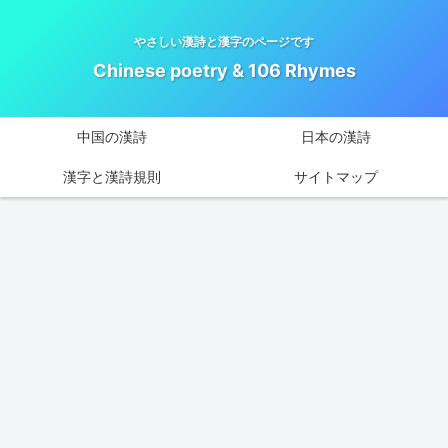
やさしい漢詩と漢字のページです
Chinese poetry & 106 Rhymes
中国の漢詩
日本の漢詩
漢字と漢詩規則
サイトマップ