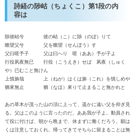
詩経の陟岵（ちょくこ）第1段の内
容は
陟彼岵兮 彼の岵（こ）に陟（のぼ）りて
瞻望父兮 父を瞻望（せんぼう）す
父曰嗟予子 父は曰へり 嗟（ああ）予が子よ
行役夙夜無已 行役（こうえき）せば 夙夜（しゅく
や）已むこと無けん
上慎旃哉 上（ねが）はくは旃（これ）を慎しめや
猶來無止 猶（なほ）來りて止まること無かれと
あの草木が茂った山の頂に上って、遥かに遠い父を仰ぎ見
る。父はこのように言ったのだ。ああ我が子よ。動員され
て役に付けば、朝から晩まで、休まずに働くだろう。願は
くは注意しておくれ。帰ってきてそちらに留まることは無