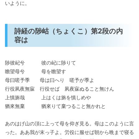
いように。
詩経の陟岵（ちょくこ）第2段の内
容は
陟彼屺兮 彼の屺に陟りて
瞻望母兮 母を瞻望す
母曰嗟予季 母は曰へり 嗟予が季よ
行役夙夜無寐 行役せば 夙夜寐ぬること無けん
上慎旃哉 上はくは旃を慎しめや
猶來無棄 猶來りて棄つること無かれと
あのはげ山の頂に上って母を仰ぎ見る。母はこのように言
った。ああ我が末っ子よ。労役に服せば朝から晩まで寝る