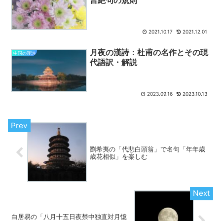
2021.10.17
2021.12.01
月夜の漢詩：杜甫の名作とその現
中国の漢詩
代語訳・解説
2023.09.16
2023.10.13
劉希夷の「代悲白頭翁」で名句「年年歳
歳花相似」を楽しむ
白居易の「八月十五日夜禁中独直対月憶