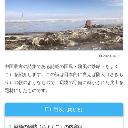
2023.04.05
中国最古の詩集である詩経の国風・魏風の陟岵（ちょく
こ）を紹介します。この詩は日本的に言えば防人（さきも
り）の歌のようなもので、辺境の守備に就かされた兵士を
題材にしたものです。
目次
詩経の陟岵（ちょくこ）の内容は