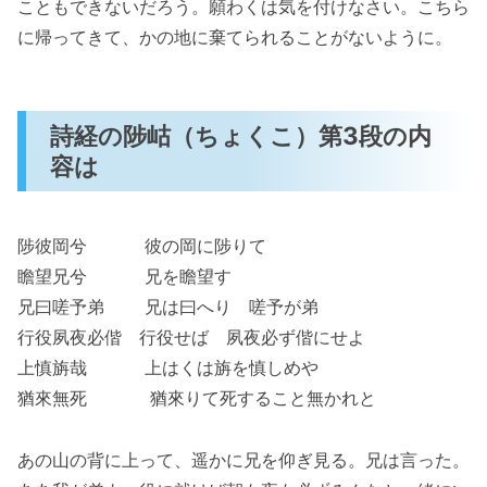
こともできないだろう。願わくは気を付けなさい。こちら
に帰ってきて、かの地に棄てられることがないように。
詩経の陟岵（ちょくこ）第3段の内
容は
陟彼岡兮 彼の岡に陟りて
瞻望兄兮 兄を瞻望す
兄曰嗟予弟 兄は曰へり 嗟予が弟
行役夙夜必偕 行役せば 夙夜必ず偕にせよ
上慎旃哉 上はくは旃を慎しめや
猶來無死 猶來りて死すること無かれと
あの山の背に上って、遥かに兄を仰ぎ見る。兄は言った。