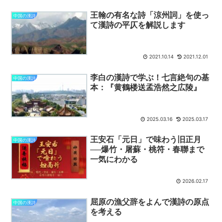
王翰の有名な詩「涼州詞」を使っ
中国の漢詩
て漢詩の平仄を解説します
2021.10.14
2021.12.01
李白の漢詩で学ぶ！七言絶句の基
中国の漢詩
本：『黄鶴楼送孟浩然之広陵』
2025.03.16
2025.03.17
王安石「元日」で味わう旧正月
中国の漢詩
──爆竹・屠蘇・桃符・春聯まで
一気にわかる
2026.02.17
屈原の漁父辞をよんで漢詩の原点
中国の漢詩
を考える