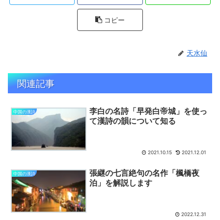
コピー
天水仙
関連記事
李白の名詩「早発白帝城」を使っ
中国の漢詩
て漢詩の韻について知る
2021.10.15
2021.12.01
張継の七言絶句の名作「楓橋夜
中国の漢詩
泊」を解説します
2022.12.31