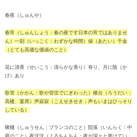
春夜（しゅんや）
春宵（しゅんしょう：春の夜です日本の宵ではありませ
ん）一刻（いっこく：わずかな時間）値（あたい）千金
（とても高価な価値のこと）
花に清香（せいこう：清らかな香り）有り、月に陰（か
げ）あり
歌管（かかん：歌や管弦でにぎわった）楼台（ろうだい：
高楼、宴席）声寂寂（こえせきせき：声もいまはひっそり
している）
鞦韆（しゅうせん：ブランコのこと）院落（いんらく：中
庭のこと）夜沈沈（よるちんちん：夜が深々と更けてい