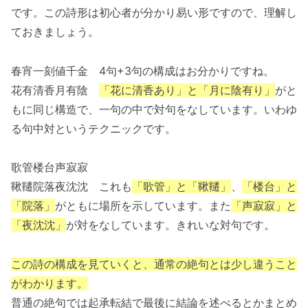
です。この詩形は初心者が分かり易い形ですので、理解し
ておきましょう。
春宵一刻値千金 4句+3句の構成はお分かりですね。
花有清香月有陰
「花に清香あり」と「月に陰有り」
がと
もに同じ構造で、一句の中で対句をなしています。いわゆ
る句中対というテクニックです。
歌管楼台声寂寂
鞦韆院落夜沈沈 これも
「歌管」と「鞦韆」
、
「楼台」と
「院落」
がともに場所を示しています。また
「声寂寂」と
「夜沈沈」
が対をなしています。きれいな対句です。
この詩の構成を見ていくと、通常の絶句とは少し違うこと
がわかります。
普通の絶句では起承転結で最後に結論を述べるとかまとめ