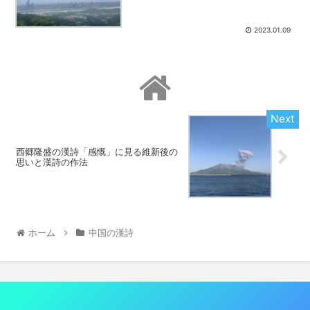
2023.01.09
西郷隆盛の漢詩「感慨」に見る維新後の
思いと漢詩の作法
ホーム
中国の漢詩