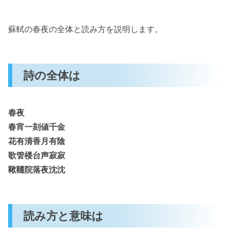
蘇軾の春夜の全体と読み方を説明します。
詩の全体は
春夜
春宵一刻値千金
花有清香月有陰
歌管楼台声寂寂
鞦韆院落夜沈沈
読み方と意味は